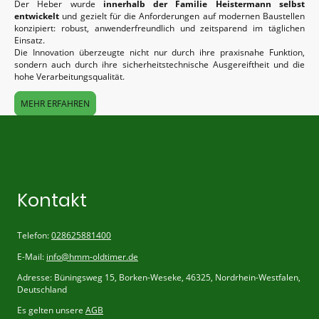
Der Heber wurde
innerhalb der Familie Heistermann selbst
entwickelt
und gezielt für die Anforderungen auf modernen Baustellen
konzipiert: robust, anwenderfreundlich und zeitsparend im täglichen
Einsatz.
Die Innovation überzeugte nicht nur durch ihre praxisnahe Funktion,
sondern auch durch ihre sicherheitstechnische Ausgereiftheit und die
hohe Verarbeitungsqualität.
MEHR ERFAHREN
Kontakt
Telefon:
028625881400
E-Mail:
info@hmm-oldtimer.de
Adresse: Büningsweg 15, Borken-Weseke, 46325, Nordrhein-Westfalen,
Deutschland
Es gelten unsere
AGB