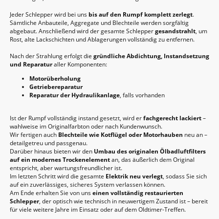
Jeder Schlepper wird bei uns
bis auf den Rumpf komplett zerlegt
.
Sämtliche Anbauteile, Aggregate und Blechteile werden sorgfältig
abgebaut. Anschließend wird der gesamte Schlepper
gesandstrahlt
, um
Rost, alte Lackschichten und Ablagerungen vollständig zu entfernen.
Nach der Strahlung erfolgt die
gründliche Abdichtung, Instandsetzung
und Reparatur
aller Komponenten:
Motorüberholung
Getriebereparatur
Reparatur der Hydraulikanlage
, falls vorhanden
Ist der Rumpf vollständig instand gesetzt, wird er
fachgerecht lackiert
–
wahlweise im Originalfarbton oder nach Kundenwunsch.
Wir fertigen auch
Blechteile wie Kotflügel oder Motorhauben
neu an –
detailgetreu und passgenau.
Darüber hinaus bieten wir den
Umbau des originalen Ölbadluftfilters
auf ein modernes Trockenelement
an, das äußerlich dem Original
entspricht, aber wartungsfreundlicher ist.
Im letzten Schritt wird die gesamte
Elektrik neu verlegt
, sodass Sie sich
auf ein zuverlässiges, sicheres System verlassen können.
Am Ende erhalten Sie von uns
einen vollständig restaurierten
Schlepper
, der optisch wie technisch in neuwertigem Zustand ist – bereit
für viele weitere Jahre im Einsatz oder auf dem Oldtimer-Treffen.