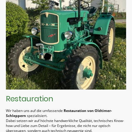
Restauration
Wir haben uns auf die umfassende
Restauration von Oldtimer-
Schleppern
spezialisiert.
Dabei setzen wir auf höchste handwerkliche Qualität, technisches Know-
how und Liebe zum Detail – für Ergebnisse, die nicht nur optisch
überzeugen, sondern auch technisch neuwertig sind.